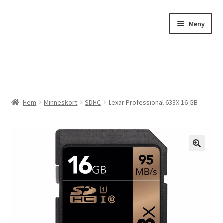
Hoppa
Hoppa
Meny
till
till
navigering
innehåll
Expander
Butik
Hem
Minneskort
SDHC
Lexar Professional 633X 16 GB
Expander
Beställ bilder
Överföringar
🔍
Tillbehör
Kampanj
Studio / Atelje