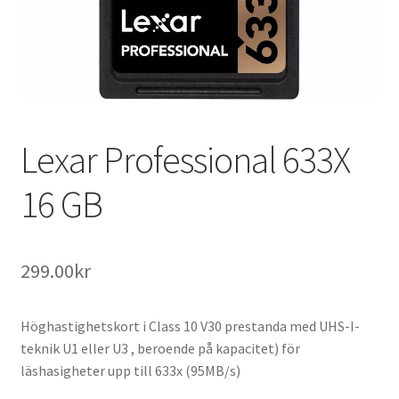
B.A Foto i Lund
Kontakta Oss
Lexar Professional 633X
16 GB
299.00
kr
Höghastighetskort i Class 10 V30 prestanda med UHS-I-
teknik U1 eller U3 , beroende på kapacitet) för
läshasigheter upp till 633x (95MB/s)