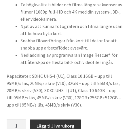
Ta högkvalitetsbilder och filma längre sekvenser av
filmer i 1080p full-HD och 4K med din system-, 3D-,
eller videokamera.
Njut av att kunna fotografera och filma längre utan
att behöva byta kort.
Snabba filöverföringar från kort till dator för att
snabba upp arbetsflödet avsevärt.
Nedladdning av programvaran Image Rescue® för
att återskpa de flesta bild- och videofiler ingår.
Kapaciteter: SDHC UHS-I (U1), Class 10 16GB – upp till
95MB/s läs, 20MB/s skriv (V10), 32GB – upp till 95MB/s läs,
20MB/s skriv (V30), SDXC UHS-I (U1), Class 10 64GB – upp
till 95MB/s läs, 45MB/s skriv (V30), 128GB+256GB+512GB –
upp till 95MB/s läs, 45MB/s skriv (V30).
Lexar
Lägg till i varukorg