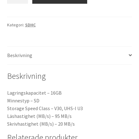
Professional
633X
16
GB
Kategori:
SDHC
mängd
Beskrivning
Beskrivning
Lagringskapacitet – 16GB
Minnestyp – SD
Storage Speed Class – V30, UHS-I U3
Läshastighet (MB/s) – 95 MB/s
Skrivhastighet (MB/s) – 20 MB/s
Relaterade produkter