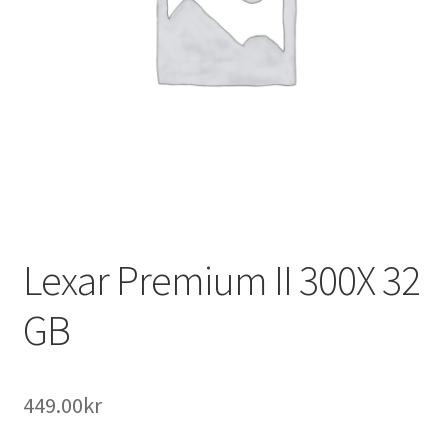
B.A Foto i Lund
Kontakta Oss
Lexar Premium II 300X 32
GB
449.00
kr