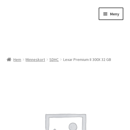
Hoppa
Hoppa
Meny
till
till
navigering
innehåll
Expander
Butik
Hem
Minneskort
SDHC
Lexar Premium II 300X 32 GB
Expander
Beställ bilder
Överföringar
Tillbehör
Kampanj
Studio / Atelje