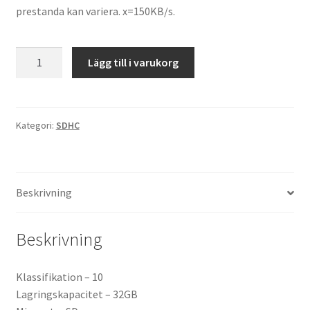
prestanda kan variera. x=150KB/s.
Lexar
Lägg till i varukorg
Premium
II
300X
32
Kategori:
SDHC
GB
mängd
Beskrivning
Beskrivning
Klassifikation – 10
Lagringskapacitet – 32GB