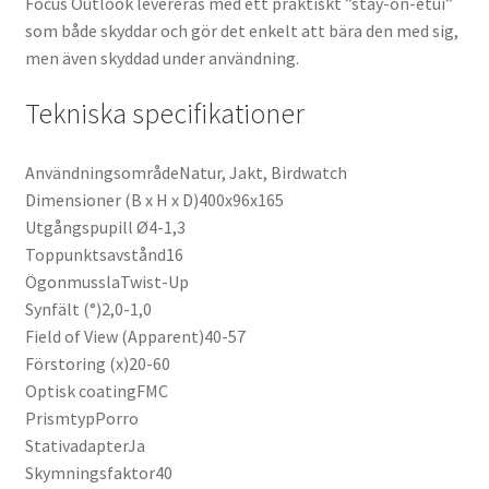
Focus Outlook levereras med ett praktiskt ”stay-on-etui”
som både skyddar och gör det enkelt att bära den med sig,
men även skyddad under användning.
Tekniska specifikationer
AnvändningsområdeNatur, Jakt, Birdwatch
Dimensioner (B x H x D)400x96x165
Utgångspupill Ø4-1,3
Toppunktsavstånd16
ÖgonmusslaTwist-Up
Synfält (°)2,0-1,0
Field of View (Apparent)40-57
Förstoring (x)20-60
Optisk coatingFMC
PrismtypPorro
StativadapterJa
Skymningsfaktor40