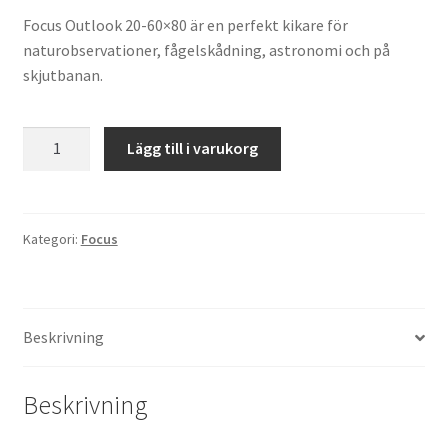
Focus Outlook 20-60×80 är en perfekt kikare för
priset
priset
naturobservationer, fågelskådning, astronomi och på
var:
är:
skjutbanan.
4,495.00kr.
3,995.00kr.
FOCUS
Lägg till i varukorg
OUTLOOK
20-
60X80
WP
Kategori:
Focus
mängd
Beskrivning
Beskrivning