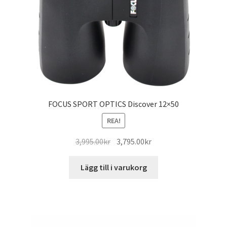
FOCUS SPORT OPTICS Discover 12×50
REA!
Det
Det
3,995.00
kr
3,795.00
kr
ursprungliga
nuvarande
priset
priset
Lägg till i varukorg
var:
är:
3,995.00kr.
3,795.00kr.