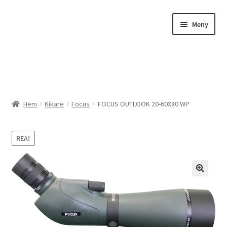
Hoppa
Hoppa
Meny
till
till
navigering
innehåll
Expander
Butik
Hem
Kikare
Focus
FOCUS OUTLOOK 20-60X80 WP
Expander
Beställ bilder
REA!
Överföringar
Tillbehör
🔍
Kampanj
Studio / Atelje