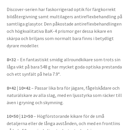
Discover-serien har faskorrigerad optik för färgkorrekt
bildåtergivning samt multilagers antireflexbehandling på
samtliga glasytor. Den påkostade antireflexbehandlingen
och högkvalitativa BaK-4 prismor ger dessa kikare en
skärpa och briljans som normalt bara finns i betydligt
dyrare modeller.
8×32
– En fantastiskt smidig allroundkikare som trots sin
låga vikt på bara 548 g har mycket goda optiska prestanda
och ett synfält på hela 7.9°.
8×42 | 10×42
– Passar lika bra för jägare, fågelskådare och
naturälskare av alla slag, med en ljusstyrka som räcker till
även i gryning och skymning.
10×50 | 12×50
– Högförstorande kikare för de små
detaljerna eller de långa avstånden, och med en frontlins