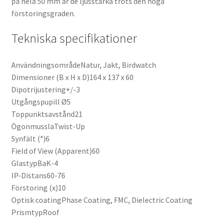
på hela 50 mm är de ljusstarka trots den höga
förstoringsgraden.
Tekniska specifikationer
AnvändningsområdeNatur, Jakt, Birdwatch
Dimensioner (B x H x D)164 x 137 x 60
Dipotrijustering+/-3
Utgångspupill Ø5
Toppunktsavstånd21
ÖgonmusslaTwist-Up
Synfält (°)6
Field of View (Apparent)60
GlastypBaK-4
IP-Distans60-76
Förstoring (x)10
Optisk coatingPhase Coating, FMC, Dielectric Coating
PrismtypRoof