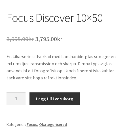
Focus Discover 10×50
Det
Det
3,995.00
kr
3,795.00
kr
ursprungliga
nuvarande
En kikarserie tillverkad med Lanthanide-glas som ger en
priset
priset
extrem ljustransmission och skärpa. Denna typ av glas
var:
är:
används bl.a. i fotografisk optik och fiberoptiska kablar
tack vare sitt höga refraktionsindex.
3,995.00kr.
3,795.00kr.
Focus
Lägg till i varukorg
Discover
10x50
mängd
Kategorier:
Focus
,
Okategoriserad