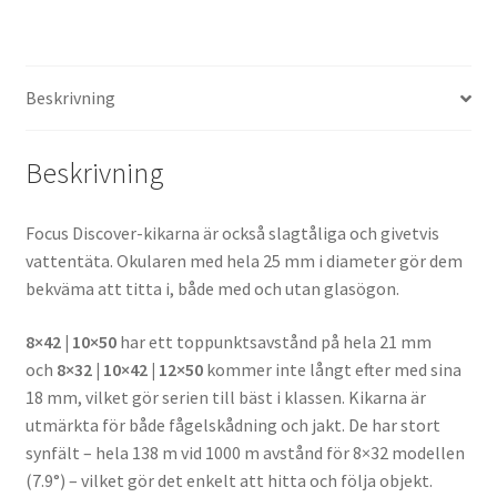
Beskrivning
Beskrivning
Focus Discover-kikarna är också slagtåliga och givetvis
vattentäta. Okularen med hela 25 mm i diameter gör dem
bekväma att titta i, både med och utan glasögon.
8×42 | 10×50
har ett toppunktsavstånd på hela 21 mm
och
8×32 | 10×42 | 12×50
kommer inte långt efter med sina
18 mm, vilket gör serien till bäst i klassen. Kikarna är
utmärkta för både fågelskådning och jakt. De har stort
synfält – hela 138 m vid 1000 m avstånd för 8×32 modellen
(7.9°) – vilket gör det enkelt att hitta och följa objekt.