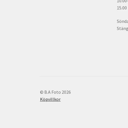
10.00
15.00
Sönd
Stän
© B.A Foto 2026
Köpvillkor