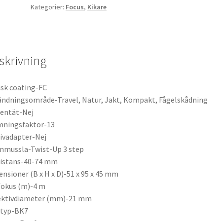
Kategorier:
Focus
,
Kikare
skrivning
sk coating-FC
ndningsområde-Travel, Natur, Jakt, Kompakt, Fågelskådning
entät-Nej
mningsfaktor-13
ivadapter-Nej
nmussla-Twist-Up 3 step
Distans-40-74 mm
nsioner (B x H x D)-51 x 95 x 45 mm
fokus (m)-4 m
ektivdiameter (mm)-21 mm
styp-BK7