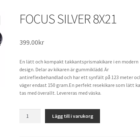
FOCUS SILVER 8X21
399.00
kr
En lätt och kompakt takkantsprismakikare i en modern
design. Delar av kikaren är gummiklädd. Är
antireflexbehandlad och har ett synfält på 123 meter oc
väger endast 150 gram.En perfekt resekikare som lätt k
tas med överallt. Levereras med väska.
FOCUS
Lägg till i varukorg
SILVER
8X21
mängd