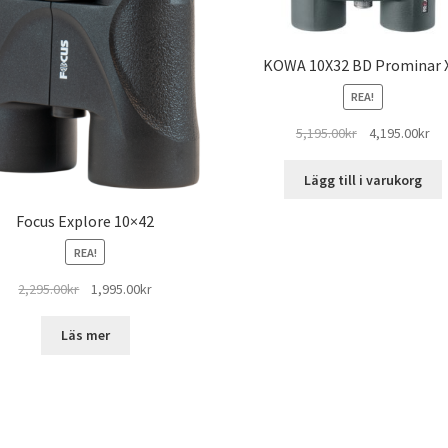
KOWA 10X32 BD Prominar 
REA!
Det
De
5,195.00
kr
4,195.00
kr
ursprungliga
nu
priset
pri
Lägg till i varukorg
var:
är:
Focus Explore 10×42
5,195.00kr.
4,1
REA!
Det
Det
2,295.00
kr
1,995.00
kr
ursprungliga
nuvarande
priset
priset
Läs mer
var:
är:
2,295.00kr.
1,995.00kr.