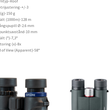
smtyp-Roof
trijustering-+/-3
 (g)-150 g
ält (1000m)-128 m
ångspupill Ø-2.6 mm
punktsavstånd-10 mm
ält (°)-7,3°
toring (x)-8x
d of View (Apparent)-58°