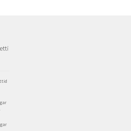
etti
ttid
gar
-
gar