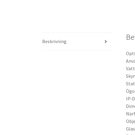
Be
Beskrivning
Opti
Anvä
Vatt
Sky
Stat
Ögo
IP-
Dime
När
Obj
Gla