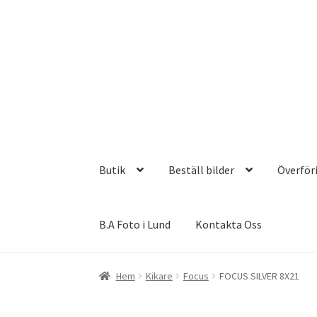
Hoppa
Hoppa
till
till
navigering
innehåll
Butik
Beställ bilder
Överför
B.A Foto i Lund
Kontakta Oss
Hem
Kikare
Focus
FOCUS SILVER 8X21