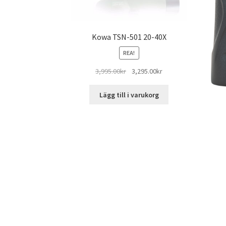
Kowa TSN-501 20-40X
REA!
Det
Det
3,995.00
kr
3,295.00
kr
ursprungliga
nuvarande
priset
priset
Lägg till i varukorg
var:
är:
3,995.00kr.
3,295.00kr.