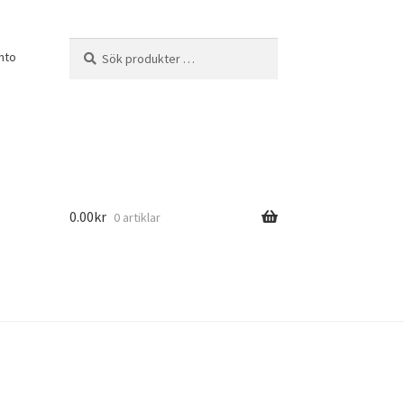
Sök
Sök
nto
efter:
0.00
kr
0 artiklar