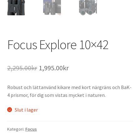
Focus Explore 10×42
Det
Det
2,295.00
kr
1,995.00
kr
ursprungliga
nuvarande
Robust och lättanvänd kikare med kort närgräns och BaK-
priset
priset
4 prismor, för dig som vistas mycket i naturen.
var:
är:
Slut i lager
2,295.00kr.
1,995.00kr.
Kategori:
Focus