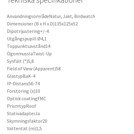
Tekniska specifikationer
AnvändningsområdeNatur, Jakt, Birdwatch
Dimensioner (B x H x D)135x125x52
Dipotrijustering+/-4
Utgångspupill Ø4,1
Toppunktsavstånd14
ÖgonmusslaTwist-Up
Synfält (°)5,8
Field of View (Apparent)58
GlastypBaK-4
IP-Distans56-74
Förstoring (x)10
Optisk coatingFMC
PrismtypRoof
StativadapterJa
Skymningsfaktor20
Vattentät (m)1,5