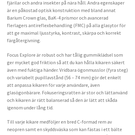
fjärilar och andra insekter på nära håll. Andra egenskaper
är en påkostad optisk konstruktion med bland annat
Barium Crown glas, BaK-4 prismor och avancerad
flerlagers antireflexbehandling (FMC) på alla glasytor för
att ge maximal ljusstyrka, kontrast, skärpa och korrekt
färgåtergivning.
Focus Explore är robust och har tålig gummiklädsel som
ger mycket god friktion så att du kan hålla kikaren säkert
även med fuktiga händer. Vridbara ögonmusslor (fyra steg)
och variabelt pupillavstånd (56 – 74 mm) gör det enkelt
att anpassa kikaren för varje användare, även
glasögonbärare. Fokuseringsratten är stor och lättanvänd
och kikaren är rätt balanserad så den är lätt att skåda
igenom under lång tid.
Till varje kikare medföljer en bred C-formad rem av
neopren samt en skyddsväska som kan fästas i ett bälte