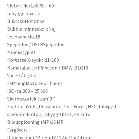
Slutartider1/4000 – 60
Inbyggd blixtJa
BlixtskoHot Shoe
Dubbla minneskortNej
Fotokapacitet8
Spegellös / DSLRSpegellös
MinnestypSD
Kortaste X-synktid1/160
KamerabatteriPanasonic DMW-BLG10
VädertåligNej
FattningMicro Four Thirds
ISO-tal200 – 25 600
Skärmstorlek (tum)3 ”
FeaturesWi-Fi, Pekskärm, Post Focus, NFC, Inbyggd
stereomikrofon, Inbyggd blixt, 4K Foto
Bildupplösning (MP)16 MP
FärgSvart
Dimensioner (B x H x D)122 x 71 x 44 mm