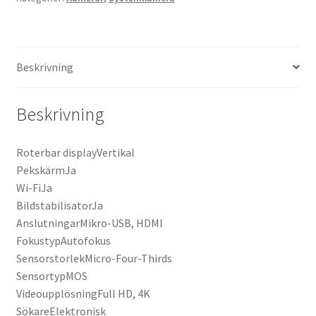
Beskrivning
Beskrivning
Roterbar displayVertikal
PekskärmJa
Wi-FiJa
BildstabilisatorJa
AnslutningarMikro-USB, HDMI
FokustypAutofokus
SensorstorlekMicro-Four-Thirds
SensortypMOS
VideoupplösningFull HD, 4K
SökareElektronisk