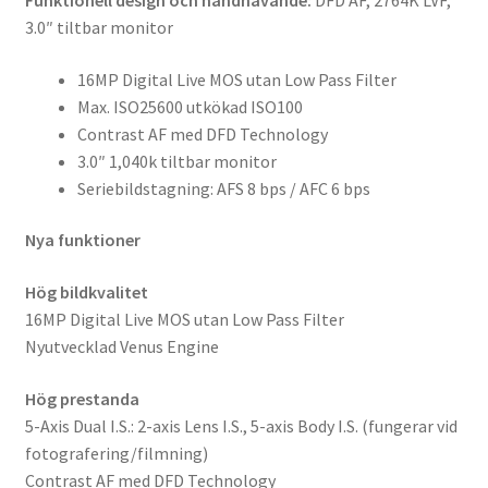
Funktionell design och handhavande:
DFD AF, 2764K LVF,
3.0″ tiltbar monitor
16MP Digital Live MOS utan Low Pass Filter
Max. ISO25600 utkökad ISO100
Contrast AF med DFD Technology
3.0″ 1,040k tiltbar monitor
Seriebildstagning: AFS 8 bps / AFC 6 bps
Nya funktioner
Hög bildkvalitet
16MP Digital Live MOS utan Low Pass Filter
Nyutvecklad Venus Engine
Hög prestanda
5-Axis Dual I.S.: 2-axis Lens I.S., 5-axis Body I.S. (fungerar vid
fotografering/filmning)
Contrast AF med DFD Technology