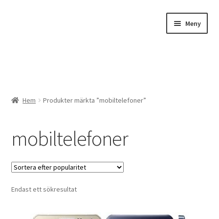
Hoppa
Hoppa
Meny
till
till
navigering
innehåll
Expander
Butik
Hem
Produkter märkta ”mobiltelefoner”
Expander
Beställ bilder
mobiltelefoner
Överföringar
Tillbehör
Endast ett sökresultat
Kampanj
Studio / Atelje