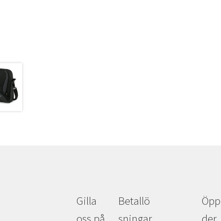
Gilla
Betallö
Öpp
oss på
sningar
der