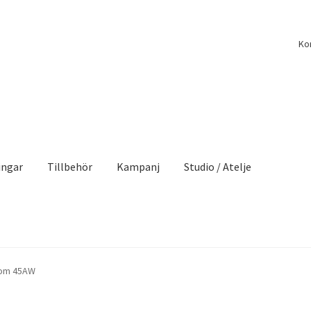
Ko
ingar
Tillbehör
Kampanj
Studio / Atelje
oom 45AW