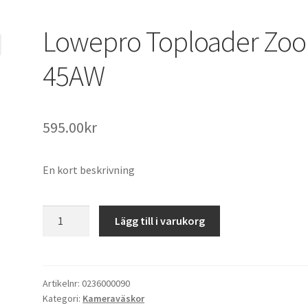
Lowepro Toploader Zo
45AW
595.00
kr
En kort beskrivning
Lowepro
Lägg till i varukorg
Toploader
Zoom
45AW
mängd
Artikelnr:
0236000090
Kategori:
Kameraväskor