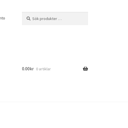
Sök
Sök
nto
efter:
0.00
kr
0 artiklar